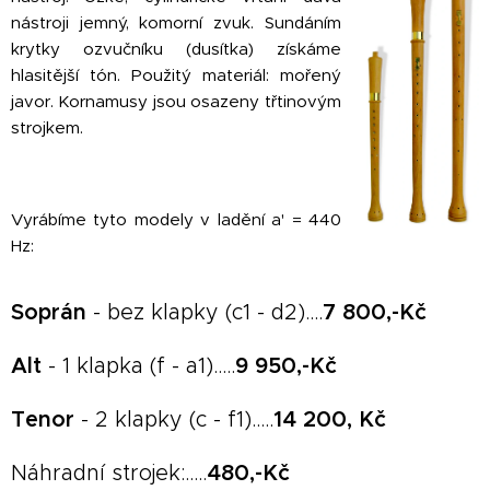
nástroji jemný, komorní zvuk. Sundáním
krytky ozvučníku (dusítka) získáme
hlasitější tón. Použitý materiál: mořený
javor. Kornamusy jsou osazeny třtinovým
strojkem.
Vyrábíme tyto modely v ladění a' = 440
Hz:
Soprán
- bez klapky (c1 - d2)....
7 800,-Kč
Alt
- 1 klapka (f - a1).....
9 95
0,-Kč
Tenor
- 2 klapky (c - f1).....
14 200, Kč
Náhradní strojek:.....
48
0,-Kč