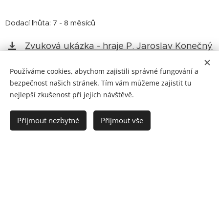
Dodací lhůta: 7 - 8 měsíců
Zvuková ukázka - hraje P. Jaroslav Konečný
Používáme cookies, abychom zajistili správné fungování a
bezpečnost našich stránek. Tím vám můžeme zajistit tu
nejlepší zkušenost při jejich návštěvě.
Vzdušnicová šalmaj (Rauschpfeife)
Přijmout nezbytné
Přijmout vše
Nástroj inspirovaný dochovanými dobovými
nástroji ze 16. století. Rozsah nástrojů je 1,5
oktávy (částečně chromaticky). Materiál:
javor v přírodní nebo mořené úpravě.
Díky relativně širokému kuželovému vrtání a