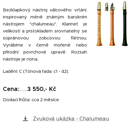
Bezklapkový nástroj válcového vrtání,
inspirovaný méně známým barokním
nástrojem "chalumeau". Klarinet je
velikostí a prstokladem srovnatelný se
sopránovou zobcovou flétnou.
Vyrábíme v černě mořené nebo
přírodní povrchové úpravě. Rozsah
nástroje je nona.
Ladění: C (Tónová řada: c1 - d2).
Cena:
.......
3 550,- Kč
Dodací lhůta: cca 2 měsíce
Zvuková ukázka - Chalumeau