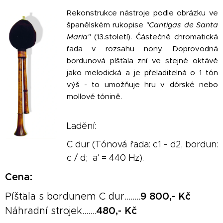
Rekonstrukce nástroje podle obrázku ve
španělském rukopise
"Cantigas de Santa
Maria"
(13.století). Částečně chromatická
řada v rozsahu nony. Doprovodná
bordunová píšťala zní ve stejné oktávě
jako melodická a je přeladitelná o 1 tón
výš - to umožňuje hru v dórské nebo
mollové tónině.
Ladění:
C dur (Tónová řada: c1 - d2, bordun:
c / d; a' = 440 Hz).
Cena:
Píšťala s bordunem C dur........
9 8
00,- Kč
Náhradní strojek.......
48
0,- Kč