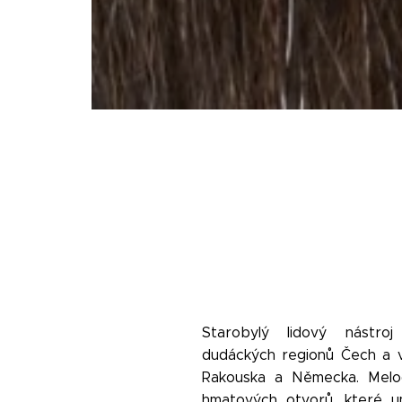
Starobylý lidový nástro
dudáckých regionů Čech a v
Rakouska a Německa.
M
el
hmatových otvorů, které u