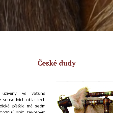
České dudy
j užívaný ve většině
 sousedních oblastech
odická píšťala má sedm
možňují hrát zavřeným