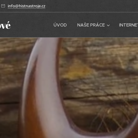
info@histnastroje.cz
ové
ÚVOD
NAŠE PRÁCE
INTERN