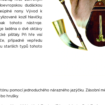
edoevropskou dudáckou
eúplné nony. Vývod k
lizované kozlí hlavičky,
znak tohoto nástroje.
 je laděna o dvě oktávy
ké píšťaly. Při hře visí
če, případně vepředu
u starších typů tohoto
ba tónu pomocí jednoduchého nárazného jazýčku. Zásobní mě
ebo hrušky.