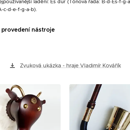
používanější ladění: Es dur (Tónová řada: B-d-Es-f-g-a-b-
A-c-d-e-f-g-a-b).
e provedení nástroje
Zvuková ukázka - hraje Vladimír Kovářík