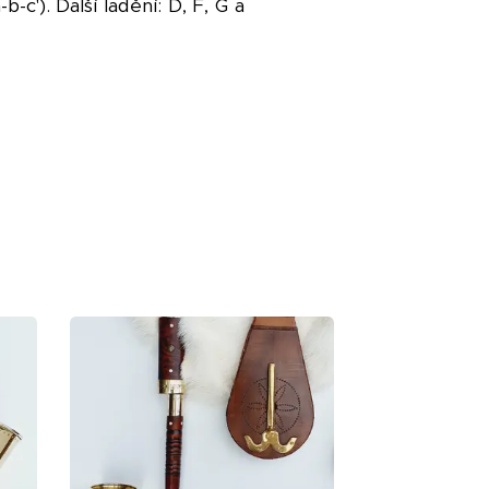
c'). Další ladění: D, F, G a