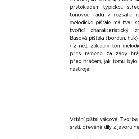
prstokladem typickou stř
tónovou řadu v rozsahu n
melodické píšťale má tvar sty
tvořící charakteristický 
Basová píšťala (bordun, huk)
níž než základní tón melodic
přes rameno za zády hrá
před hráčem, jak tomu bylo 
nástroje.
Vrtání píšťal válcové. Tvor
srstí, dřevěné díly z javoru n