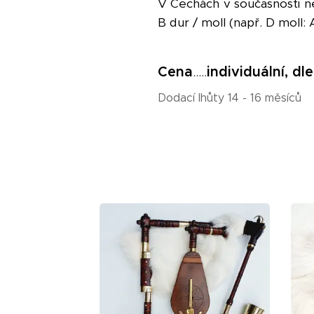
V Čechách v současnosti nej
B dur / moll (např. D moll: 
Cena
.....
individuální, dl
Dodací lhůty 14 - 16 měsíců