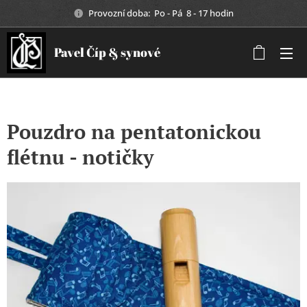
Provozní doba: Po - Pá 8 - 17 hodin
Pavel Číp & synové
Pouzdro na pentatonickou
flétnu - notičky