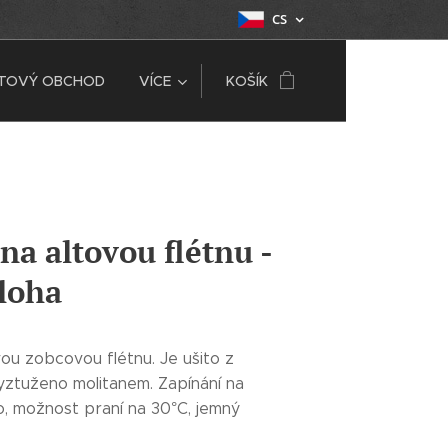
CS
ETOVÝ OBCHOD
VÍCE
KOŠÍK
na altovou flétnu -
loha
ou zobcovou flétnu. Je ušito z
vyztuženo molitanem. Zapínání na
o, možnost praní na 30°C, jemný