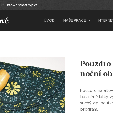
info@histnastroje.cz
ové
ÚVOD
NAŠE PRÁCE
INTERN
Pouzdro 
noční ob
Pouzdro na altov
bavlněné látky, 
suchý zip, poutk
program.