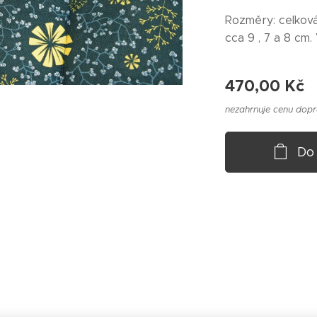
Rozměry: celková
cca 9 , 7 a 8 cm.
470,00
Kč
nezahrnuje cenu dop
Do